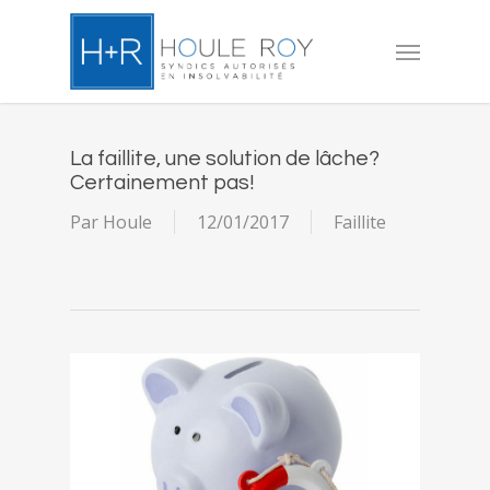
Skip
to
Menu
main
content
La faillite, une solution de lâche?
Certainement pas!
Par
Houle
12/01/2017
Faillite