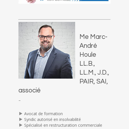
Me Marc-
André
Houle
LL.B.,
LL.M., J.D.,
PAIR, SAI,
associé
–
Avocat de formation
Syndic autorisé en insolvabilité
Spécialisé en restructuration commerciale