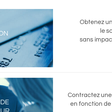
Obtenez un
le s
ION
sans impact
Contractez une
 DE
en fonction de
EUR