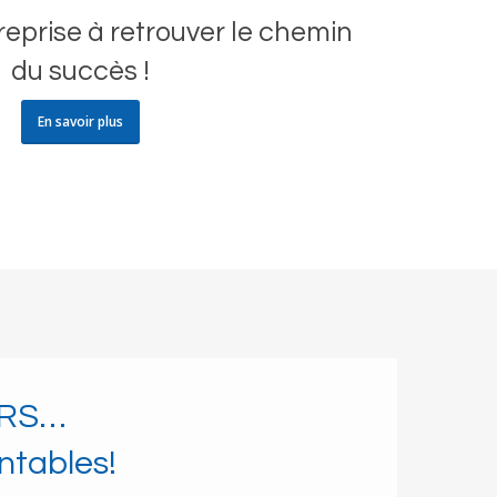
reprise à retrouver le chemin
du succès !
En savoir plus
ERS…
ntables!