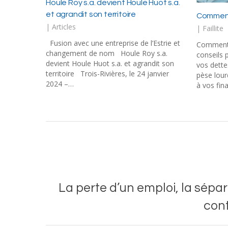
Houle Roy s.a. devient Houle Huot s.a.
et agrandit son territoire
Comment 
|
Articles
|
Faillite
Fusion avec une entreprise de l’Estrie et
Comment 
changement de nom Houle Roy s.a.
conseils p
devient Houle Huot s.a. et agrandit son
vos dett
territoire Trois-Rivières, le 24 janvier
pèse lour
2024 –…
à vos fin
La perte d’un emploi, la sépar
cont