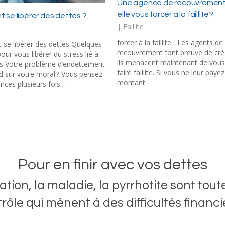
Une agence de recouvrement
elle vous forcer à la faillite?
se libérer des dettes ?
|
Faillite
forcer à la faillite Les agents de
se libérer des dettes Quelques
recouvrement font preuve de créa
our vous libérer du stress lié à
ils menacent maintenant de vous
es Votre problème d’endettement
faire faillite. Si vous ne leur paye
d sur votre moral ? Vous pensez
montant…
ances plusieurs fois…
Pour en finir avec vos dettes
ation, la maladie, la pyrrhotite sont tout
rôle qui mènent à des difficultés financi