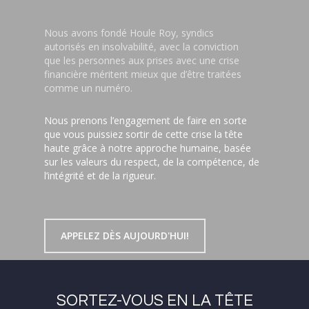
Nous avons fondé Houle Roy, syndics
autorisés en insolvabilité, avec la conviction
que les personnes aux prises avec une crise
financière méritent mieux que d’être traitées
comme un numéro.
Nous prenons l’engagement de faire en sorte
que vous puissiez sortir de cette crise la tête
haute grâce à notre approche humaine, basée
sur les valeurs du respect, de la compétence, de
l’intégrité et de la rigueur.
APPELEZ DÈS AUJOURD'HUI!
SORTEZ-VOUS EN LA TÊTE