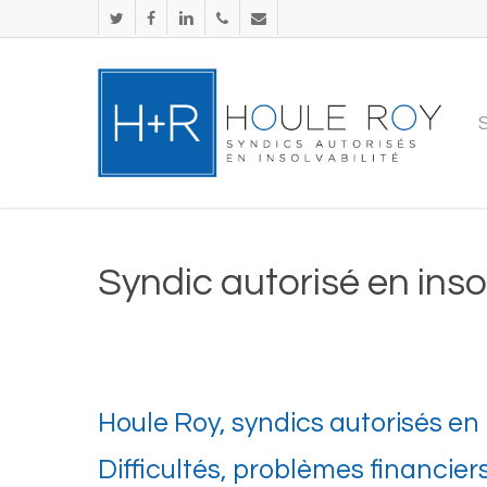
Skip
twitter
facebook
linkedin
phone
email
to
main
content
Syndic autorisé en insol
Houle Roy, syndics autorisés en in
Difficultés, problèmes financie