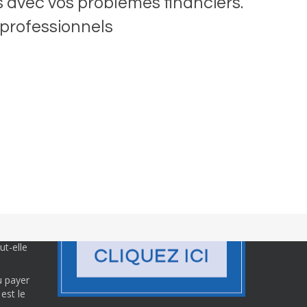
s avec vos problèmes financiers.
 professionnels
 s.a. et
t-elle
u payer
est le