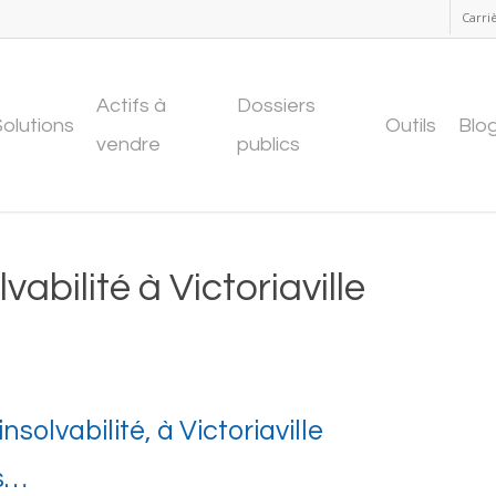
Carri
Actifs à
Dossiers
Solutions
Outils
Blo
vendre
publics
vabilité à Victoriaville
solvabilité, à Victoriaville
rs…