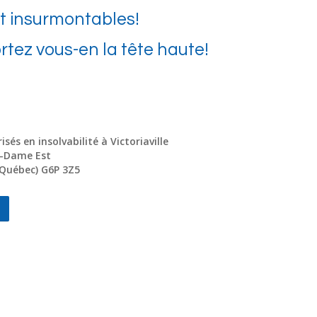
nt insurmontables!
ortez vous-en la tête haute!
sés en insolvabilité à Victoriaville
e-Dame Est
 (Québec) G6P 3Z5