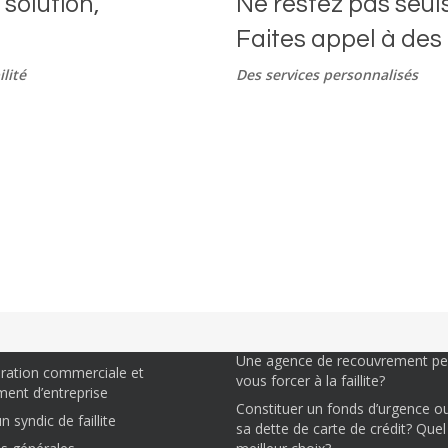
solution,
Ne restez pas seul
Faites appel à des
lité
Des services personnalisés
ons vous aider.
Articles à lire
Houle Roy s.a. devient Houle Huot
– Houle Roy Syndics
agrandit son territoire
ion de consommateur
Comment se libérer des dettes ?
endettement
Une agence de recouvrement peu
uration commerciale et
vous forcer à la faillite?
ent d’entreprise
Constituer un fonds d’urgence o
 syndic de faillite
sa dette de carte de crédit? Quel 