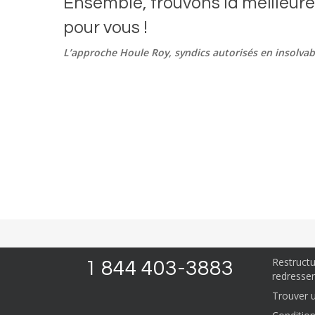
Ensemble, trouvons la meilleure 
pour vous !
L’approche Houle Roy, syndics autorisés en insolvabi
Nous pouv
URGENCE 
Proposit
Ratio d’
Restruct
1 844 403-3883
redressem
Trouver un