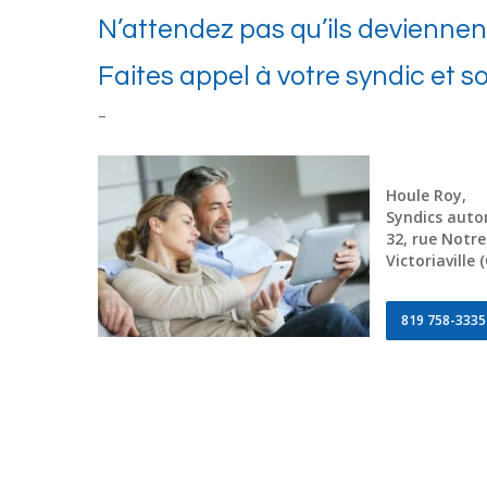
N’attendez pas qu’ils devienne
Faites appel à votre syndic et s
–
Houle Roy,
Syndics autori
32, rue Notr
Victoriaville
819 758-3335