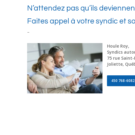
N’attendez pas qu’ils devienne
Faites appel à votre syndic et s
–
Houle Roy,
Syndics autor
75 rue Saint-
Joliette, Qué
450 768-6082