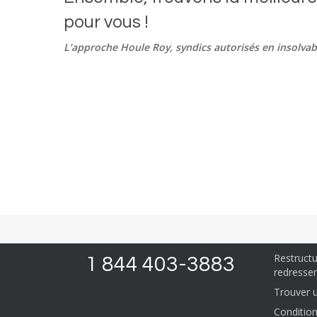
pour vous !
L’approche Houle Roy, syndics autorisés en insolvabi
Nous pouv
URGENCE 
Proposit
Ratio d’
Restruct
1 844 403-3883
redressem
Trouver un
Condition