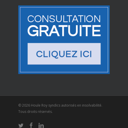
© 2026 Houle Roy syndics autorisés en insolvabilité.
Tous droits réservés.
twitter
facebook
linkedin