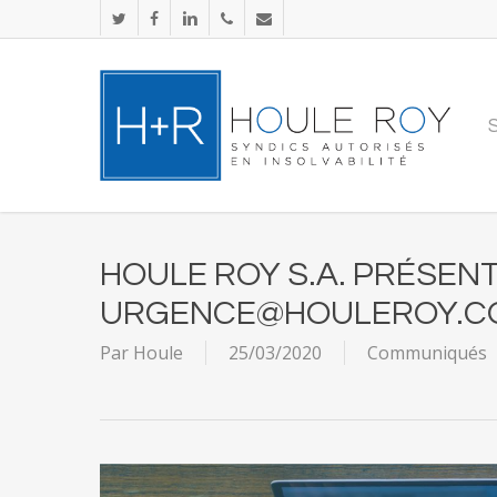
Skip
twitter
facebook
linkedin
phone
email
to
main
content
HOULE ROY S.A. PRÉSENT
URGENCE@HOULEROY.C
Par
Houle
25/03/2020
Communiqués