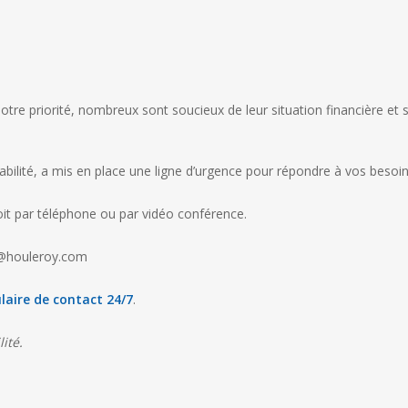
otre priorité, nombreux sont soucieux de leur situation financière et 
bilité, a mis en place une ligne d’urgence pour répondre à vos besoin
oit par téléphone ou par vidéo conférence.
e@houleroy.com
aire de contact 24/7
.
ité.
ons vous aider.
Articles à lire