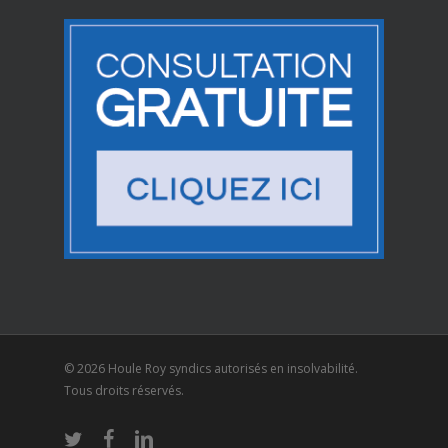
© 2026 Houle Roy syndics autorisés en insolvabilité.
Tous droits réservés.
twitter
facebook
linkedin