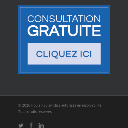
© 2026 Houle Roy syndics autorisés en insolvabilité.
Tous droits réservés.
twitter
facebook
linkedin