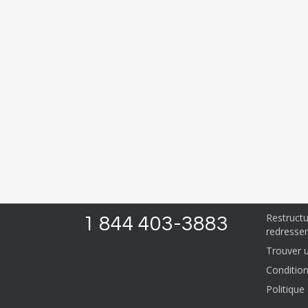
Nous pouv
URGENCE 
Proposit
Ratio d’
Restruct
1 844 403-3883
redressem
Trouver un
Condition
Politique