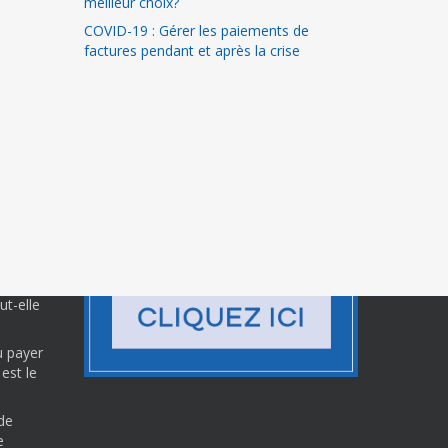
meilleur choix?
COVID-19 : Gérer les paiements de
factures pendant et après la crise
 s.a. et
t-elle
u payer
est le
de
e