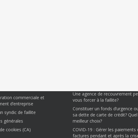
ons vous aider.
Articles à lire
Houle Roy s.a. devient Houle Huot
– Houle Roy Syndics
agrandit son territoire
ion de consommateur
Comment se libérer des dettes ?
endettement
Une agence de recouvrement peu
uration commerciale et
vous forcer à la faillite?
ent d’entreprise
Constituer un fonds d’urgence o
 syndic de faillite
sa dette de carte de crédit? Quel 
s générales
meilleur choix?
 de cookies (CA)
COVID-19 : Gérer les paiements 
factures pendant et après la cris