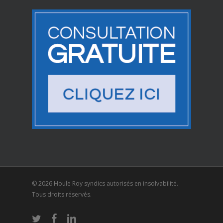
© 2026 Houle Roy syndics autorisés en insolvabilité.
Tous droits réservés.
twitter
facebook
linkedin