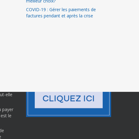
meilleur choix?
COVID-19 : Gérer les paiements de
factures pendant et après la crise
 s.a. et
t-elle
u payer
est le
de
e