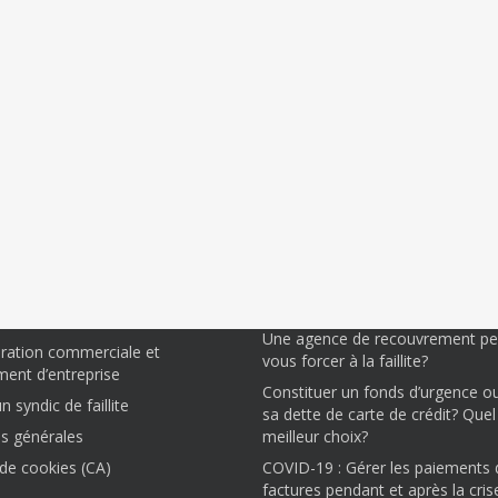
ons vous aider.
Articles à lire
Houle Roy s.a. devient Houle Huot
– Houle Roy Syndics
agrandit son territoire
ion de consommateur
Comment se libérer des dettes ?
endettement
Une agence de recouvrement peu
uration commerciale et
vous forcer à la faillite?
ent d’entreprise
Constituer un fonds d’urgence o
 syndic de faillite
sa dette de carte de crédit? Quel 
s générales
meilleur choix?
 de cookies (CA)
COVID-19 : Gérer les paiements 
factures pendant et après la cris