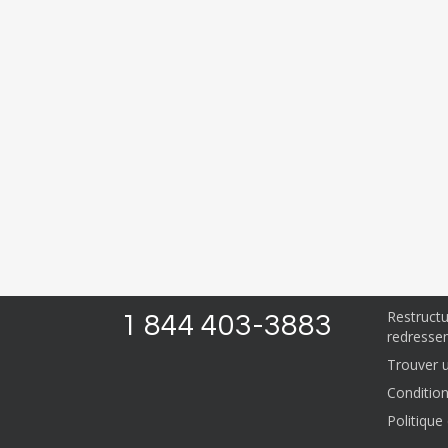
Nous pouv
URGENCE 
Proposit
Ratio d’
Restruct
1 844 403-3883
redressem
Trouver un
Condition
Politique