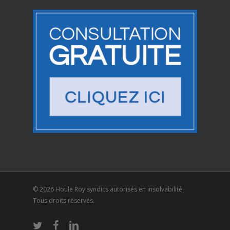
© 2026 Houle Roy syndics autorisés en insolvabilité.
Tous droits réservés.
twitter
facebook
linkedin